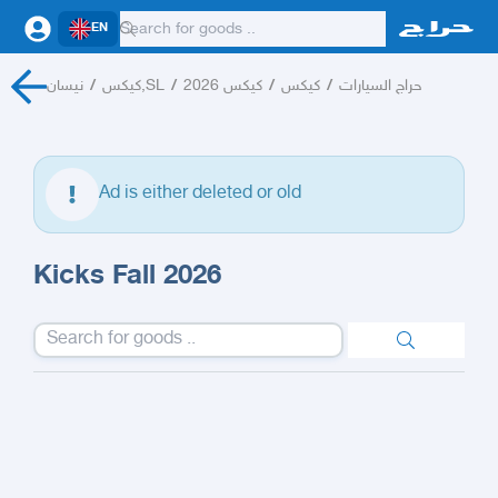
EN
نيسان
/
كيكس,SL
/
كيكس 2026
/
كيكس
/
حراج السيارات
Ad is either deleted or old
Kicks Fall 2026