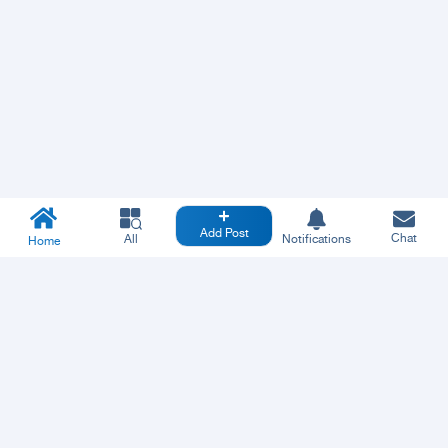
Add Post
Chat
All
Notifications
Home