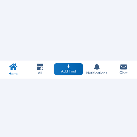
Add Post
Chat
All
Notifications
Home