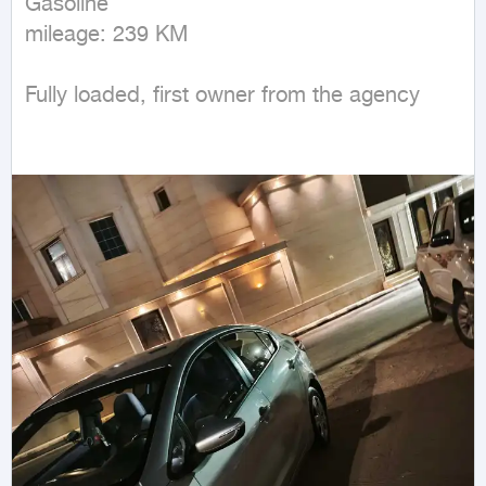
Gasoline

mileage: 239 KM
Fully loaded, first owner from the agency