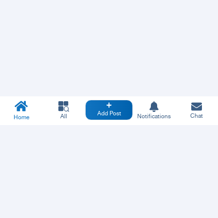
Add Post
Chat
All
Notifications
Home