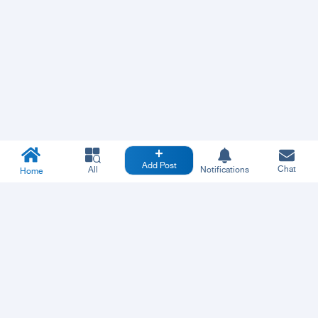
Add Post
Chat
All
Notifications
Home