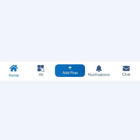
Add Post
Chat
All
Notifications
Home