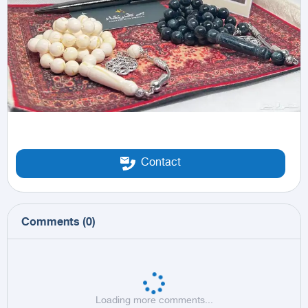
Contact
Comments
(
0
)
Loading more comments...