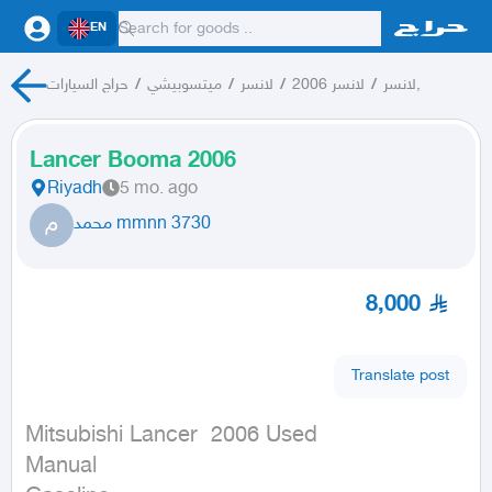
EN
حراج السيارات
/
ميتسوبيشي
/
لانسر
/
لانسر 2006
/
لانسر,
Lancer Booma 2006
Riyadh
5 mo. ago
م
محمد mmnn 3730
8,000
Translate post
Mitsubishi Lancer  2006 Used

Manual
