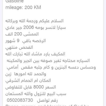
Gasoline

mileage: 200 KM
السلام عليكم ورحمة الله وبركاته

سيارا لانسر بومه 2006 جير عادي

الممشى 200 الف

الرخصه باقي  9 شهور

الفحص منتهي

المكيف بارد ماشاء الله تبارك الله 

السياره محتاجه تغير صوفه بين الجير والمكينه 
وحساس دعسه البنزين و كام جلبه مقص  أمامي 
والحمد لله امورها  زين

المكان ام الحمام الشرقي

السعر 8000 قابل للتفاوض

سبب البيع للنزول والله المستعان

 رقم تواصل   0502083730
