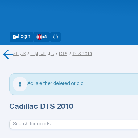
Login
EN
كاديلاك
/
حراج السيارات
/
DTS
/
DTS 2010
Ad is either deleted or old
Cadillac DTS 2010