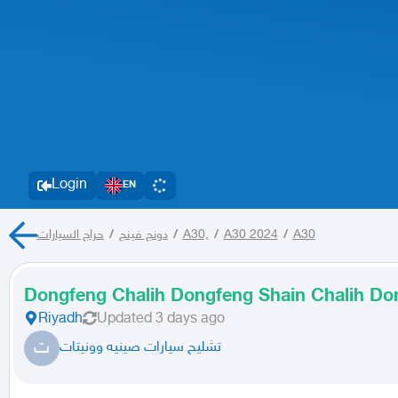
Login
EN
حراج السيارات
/
دونج فينج
/
A30,
/
A30 2024
/
A30
Dongfeng Chalih Dongfeng Shain Chalih Do
Riyadh
Updated
3 days ago
ت
تشليح سيارات صينيه وونيتات