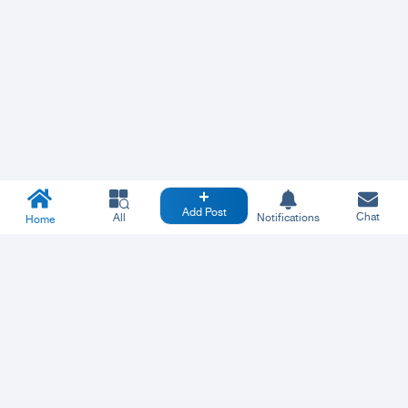
Add Post
Chat
All
Notifications
Home