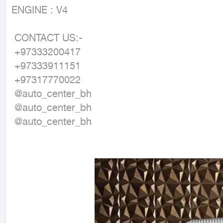
ENGINE : V4

 CONTACT US:-

 +97333200417

 +97333911151

 +97317770022

 @auto_center_bh

 @auto_center_bh

 @auto_center_bh