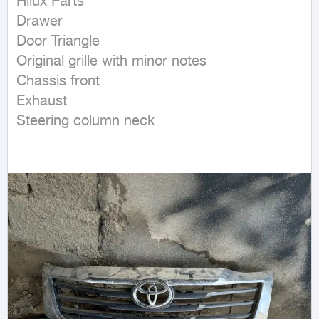
Hilux Parts

Drawer

Door Triangle

Original grille with minor notes

Chassis front

Exhaust

Steering column neck