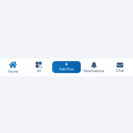
Add Post
Chat
All
Notifications
Home