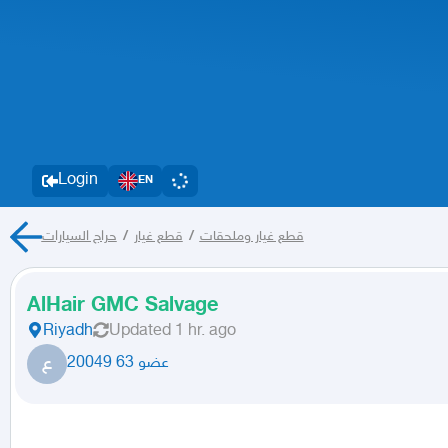
Login
EN
حراج السيارات
/
قطع غيار
/
قطع غيار وملحقات
AlHair GMC Salvage
Riyadh
Updated
1 hr. ago
ع
عضو 63 20049