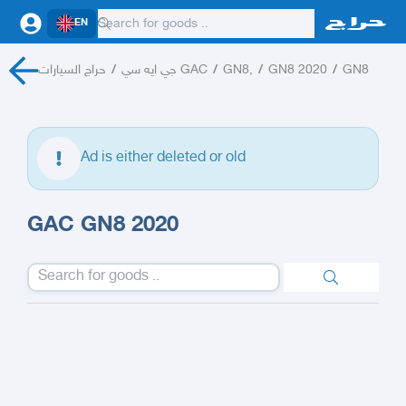
EN
حراج السيارات
/
جي ايه سي GAC
/
GN8,
/
GN8 2020
/
GN8
Ad is either deleted or old
GAC GN8 2020