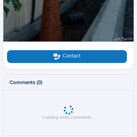
Contact
Comments
(
0
)
Loading more comments...