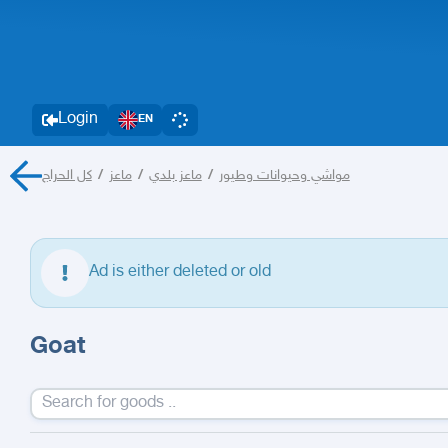
Login
EN
كل الحراج
/
ماعز
/
ماعز بلدي
/
مواشي وحيوانات وطيور
Ad is either deleted or old
Goat