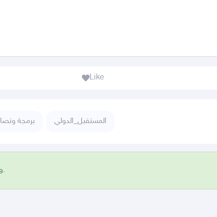
Like
المستقبل_الدولي
برمجة وتصا
وفّي وسيط وتقسيط: سهِّل مشترياتك بدفعات ميسَّرة وآمنة.