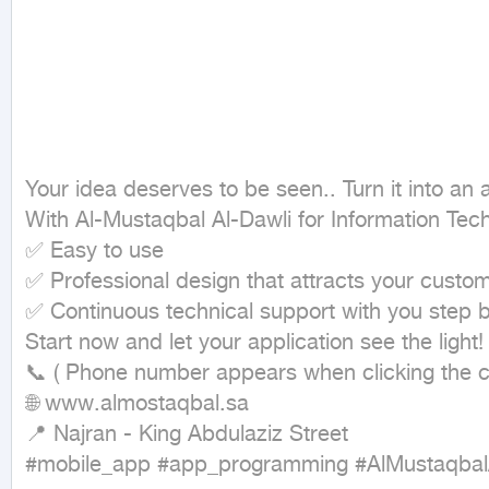
Your idea deserves to be seen.. Turn it into an a
With Al-Mustaqbal Al-Dawli for Information Techn
✅ Easy to use

✅ Professional design that attracts your custom
✅ Continuous technical support with you step b
Start now and let your application see the light!

📞 ( Phone number appears when clicking the co
🌐 www.almostaqbal.sa

📍 Najran - King Abdulaziz Street

#mobile_app #app_programming #AlMustaqbalA