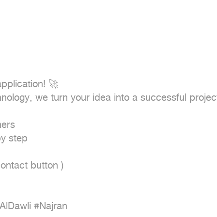
pplication! 🚀

ology, we turn your idea into a successful project
ers

y step

ntact button ) 

lDawli #Najran