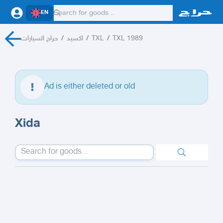
EN
حراج السيارات
/
اكسيد
/
TXL
/
TXL 1989
Ad is either deleted or old
Xida