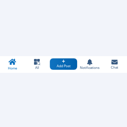
Add Post
Chat
All
Notifications
Home