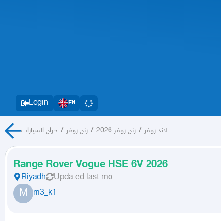
Login
EN
حراج السيارات
/
رنج روفر
/
رنج روفر 2026
/
لاند روفر
Range Rover Vogue HSE 6V 2026
Riyadh
Updated
last mo.
M
m3_k1