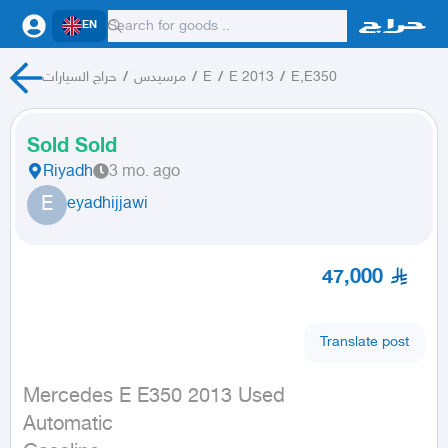
EN
حراج السيارات
/
مرسيدس
/
E
/
E 2013
/
E,E350
Sold Sold
Riyadh
3 mo. ago
E
eyadhijjawi
47,000
Translate post
Mercedes E E350 2013 Used

Automatic
