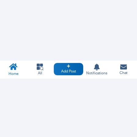
Add Post
Chat
All
Notifications
Home