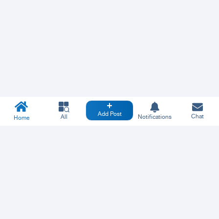
Add Post
Chat
All
Notifications
Home