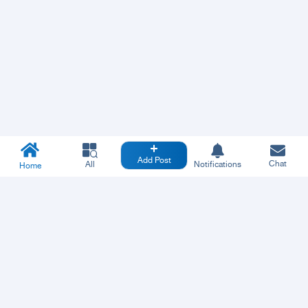
Add Post
Chat
All
Notifications
Home