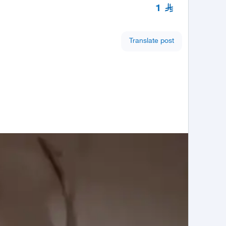
1
Translate post