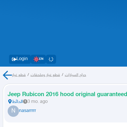
Login
EN
قطع غيار
/
قطع غيار وملحقات
/
حراج السيارات
Jeep Rubicon 2016 hood original guaranteed 
الحائط
3 mo. ago
N
nasarrrrr