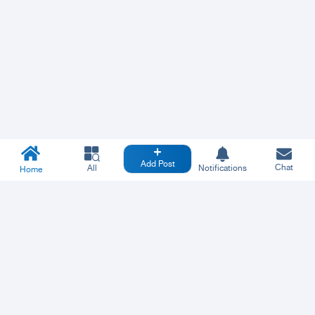
Add Post
Chat
All
Notifications
Home