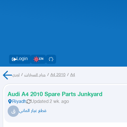
Login
EN
اودي
/
حراج السيارات
/
A4 2010
/
A4
Audi A4 2010 Spare Parts Junkyard
Riyadh
Updated
2 wk. ago
ق
قطغ غيار الماني