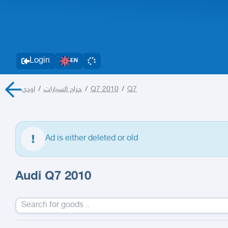
Login
EN
اودي
/
حراج السيارات
/
Q7 2010
/
Q7
Ad is either deleted or old
Audi Q7 2010