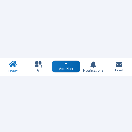
Add Post
Chat
All
Notifications
Home