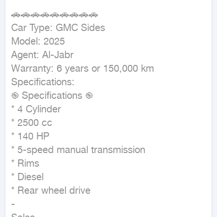
🚗🚗🚗🚗🚗🚗🚗🚗🚗

Car Type: GMC Sides

Model: 2025

Agent: Al-Jabr

Warranty: 6 years or 150,000 km

Specifications:

֎ Specifications ֎

* 4 Cylinder

* 2500 cc

* 140 HP

* 5-speed manual transmission

* Rims

* Diesel

* Rear wheel drive

-
