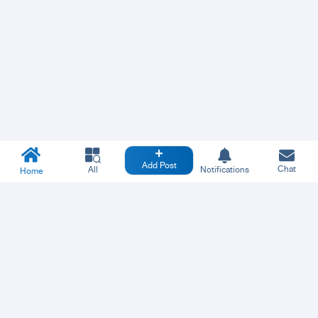
Add Post
Chat
All
Notifications
Home