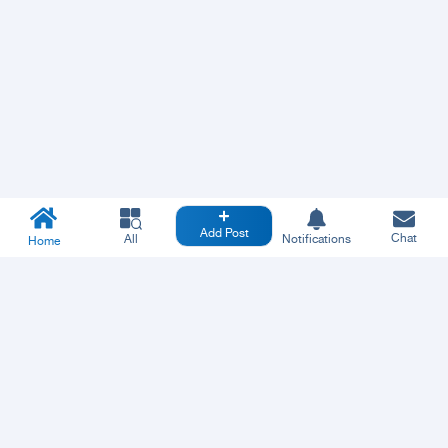
Add Post
Chat
All
Notifications
Home