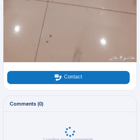
Contact
Comments
(
0
)
Loading more comments...