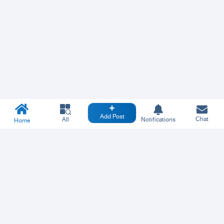
Add Post
Chat
All
Notifications
Home