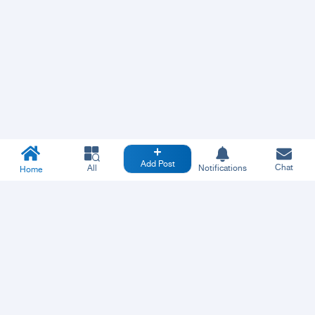
Add Post
Chat
All
Notifications
Home