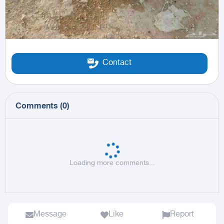
Contact
Comments
(
0
)
Loading more comments...
Message
Like
Report