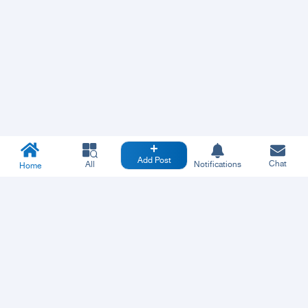
Add Post
Chat
All
Notifications
Home