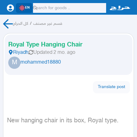
EN
كل الحراج
/
قسم غير مصنف
Royal Type Hanging Chair
Riyadh
Updated
2 mo. ago
M
mohammed18880
Translate post
New hanging chair in its box, Royal type.