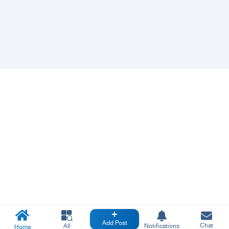
Add Post
Chat
All
Notifications
Home