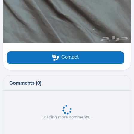
Contact
Comments
(
0
)
Loading more comments...