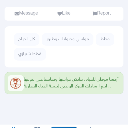
Message
Like
Report
قطط
مواشي وحيوانات وطيور
كل الحراج
قطط شيرازي
أرضنا موطن للحياة، فلنكن حراسها ونحافظ على تنوعها
، اتبع ارشادات المركز الوطني لتنمية الحياة الفطرية.