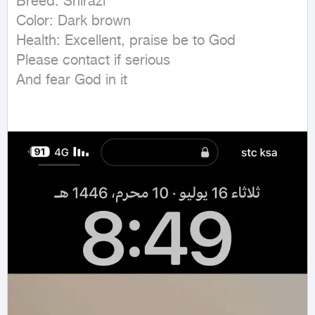
Breed: Shirazi 

Color: Dark brown 

Health: Excellent, praise be to God 

Please contact if serious 

And fear God in it