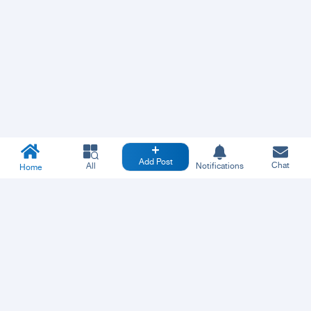
Add Post
Chat
All
Notifications
Home