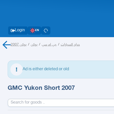
Login
EN
يوكن 2007
/
يوكن
/
جي ام سي
/
حراج السيارات
Ad is either deleted or old
GMC Yukon Short 2007