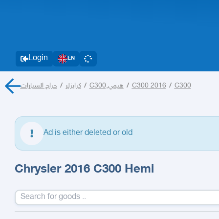
Login
EN
حراج السيارات
/
كرايزلر
/
C300,هيمي
/
C300 2016
/
C300
Ad is either deleted or old
Chrysler 2016 C300 Hemi