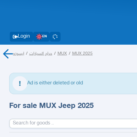
Login
EN
ايسوزو
/
حراج السيارات
/
MUX
/
MUX 2025
Ad is either deleted or old
For sale MUX Jeep 2025