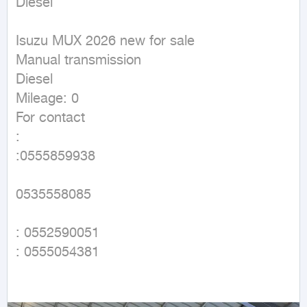
Diesel
Isuzu MUX 2026 new for sale

Manual transmission

Diesel

Mileage: 0

For contact

:

:0555859938

0535558085

: 0552590051

: 0555054381