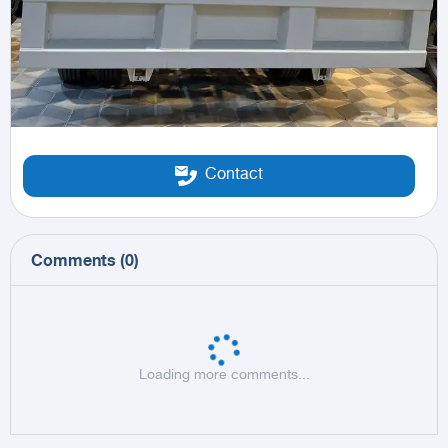
Contact
Comments
(
0
)
Loading more comments...