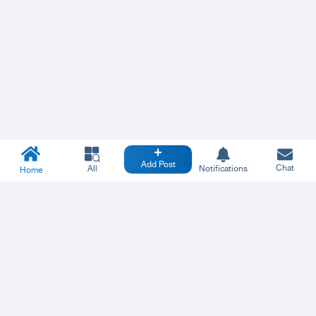
Add Post
Chat
All
Notifications
Home