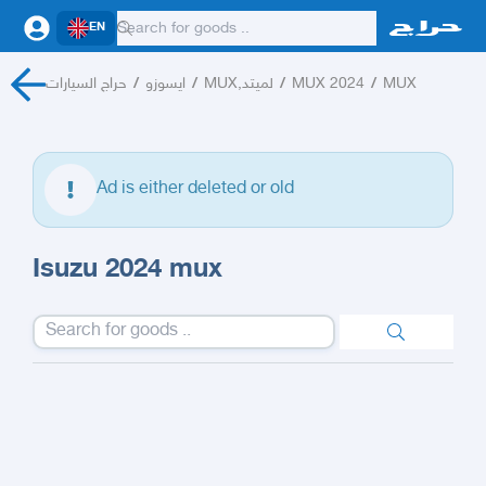
EN
حراج السيارات
/
ايسوزو
/
MUX,لميتد
/
MUX 2024
/
MUX
Ad is either deleted or old
Isuzu 2024 mux