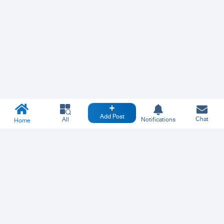
Add Post
Chat
All
Notifications
Home