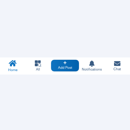
Add Post
Chat
All
Notifications
Home