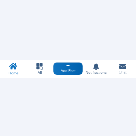
Add Post
Chat
All
Notifications
Home